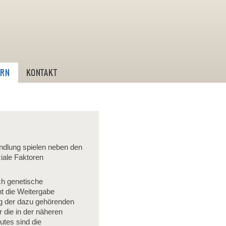
ostik und Leistungstraining
IRN
KONTAKT
andlung spielen neben den
ziale Faktoren
ch genetische
t die Weitergabe
ng der dazu gehörenden
r die in der näheren
tes sind die