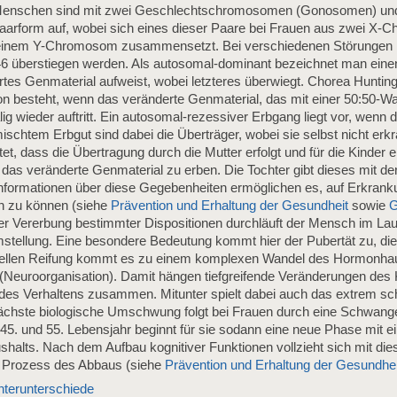
nschen sind mit zwei Geschlechtschromosomen (Gonosomen) un
n Paarform auf, wobei sich eines dieser Paare bei Frauen aus zwei X
einem Y-Chromosom zusammensetzt. Bei verschiedenen Störungen 
überstiegen werden. Als autosomal-dominant bezeichnet man eine
es Genmaterial aufweist, wobei letzteres überwiegt. Chorea Huntingt
n besteht, wenn das veränderte Genmaterial, das mit einer 50:50-Wa
ig wieder auftritt. Ein autosomal-rezessiver Erbgang liegt vor, wen
emischtem Erbgut sind dabei die Überträger, wobei sie selbst nicht e
t, dass die Übertragung durch die Mutter erfolgt und für die Kinder 
 das veränderte Genmaterial zu erben. Die Tochter gibt dieses mit de
 Informationen über diese Gegebenheiten ermöglichen es, auf Erkrank
n zu können (siehe
Prävention und Erhaltung der Gesundheit
sowie
G
er Vererbung bestimmter Dispositionen durchläuft der Mensch im La
tellung. Eine besondere Bedeutung kommt hier der Pubertät zu, die
xuellen Reifung kommt es zu einem komplexen Wandel des Hormonha
(Neuroorganisation). Damit hängen tiefgreifende Veränderungen des 
 des Verhaltens zusammen. Mitunter spielt dabei auch das extrem s
ächste biologische Umschwung folgt bei Frauen durch eine Schwange
 und 55. Lebensjahr beginnt für sie sodann eine neue Phase mit ei
halts. Nach dem Aufbau kognitiver Funktionen vollzieht sich mit di
 Prozess des Abbaus (siehe
Prävention und Erhaltung der Gesundhei
terunterschiede