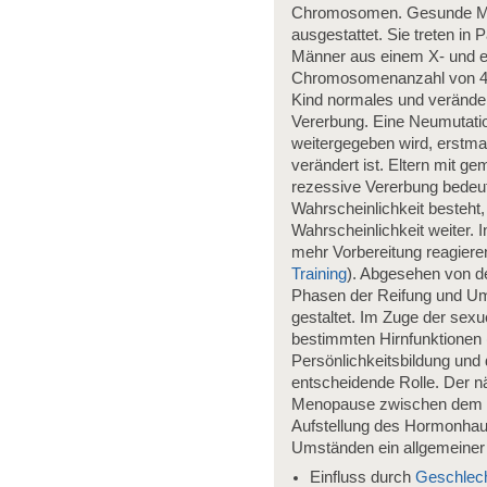
Chromosomen. Gesunde Me
ausgestattet. Sie treten i
Männer aus einem X- und 
Chromosomenanzahl von 46 
Kind normales und verändert
Vererbung. Eine Neumutatio
weitergegeben wird, erstmal
verändert ist. Eltern mit g
rezessive Vererbung bedeute
Wahrscheinlichkeit besteht,
Wahrscheinlichkeit weiter.
mehr Vorbereitung reagiere
Training
). Abgesehen von d
Phasen der Reifung und Ums
gestaltet. Im Zuge der se
bestimmten Hirnfunktionen 
Persönlichkeitsbildung und
entscheidende Rolle. Der n
Menopause zwischen dem 45.
Aufstellung des Hormonhaus
Umständen ein allgemeiner
Einfluss durch
Geschlech