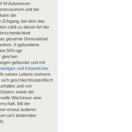
d 44 Autosomen
-Chromosomen und bei
kann die
n Erbgang, bei dem das
on zählt zu dieser Art der
hrscheinlichkeit
n das gesamte Genmaterial
rkranken. X-gebundene
eine 50%-ige
r gleichen
ungen gefasster und mit
eistiges und körperliches
ufe seines Lebens mehrere
 sich geschlechtsspezifisch
ushaltes und von
Körpers sowie der
chnelle Wachstum eine
rschaft. Mit der
ner erneut anderen
esen sich ändernden
t
).