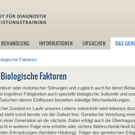
idlt -Institut für Diagn
BEHANDLUNG
INFORMATIONEN
URSACHEN
DAS GEH
iologische Faktoren
 Biologische Faktoren
nitiver oder motorischer Störungen und zugleich auch für deren Beh
kognitiver Fähigkeiten auch spezielle biologische, kulturelle und so
Zwischen diesen Einflüssen bestehen ständige Wechselwirkungen.
icher Zustand im Laufe unseres Lebens entwickeln wird teilweise dur
 steht somit bereits vor der Geburt fest. Genetische Vererbung mein
on einer Generation an die nächste. Dabei erfolgt auch die Übertragu
cht in weiterer Folge eine erhöhte oder sichere Wahrscheinlichkeit fü
en Erkrankungen (familiäre Häufung). Träger des genetischen Erbgu