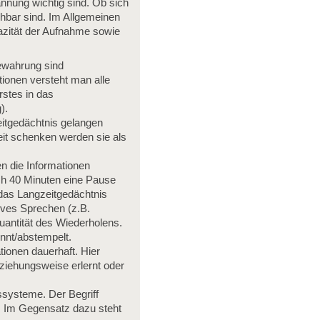
nnung wichtig sind. Ob sich
ehbar sind. Im Allgemeinen
azität der Aufnahme sowie
ewahrung sind
ionen versteht man alle
rstes in das
).
tgedächtnis gelangen
it schenken werden sie als
n die Informationen
ch 40 Minuten eine Pause
 das Langzeitgedächtnis
tives Sprechen (z.B.
uantität des Wiederholens.
ennt/abstempelt.
ionen dauerhaft. Hier
ziehungsweise erlernt oder
systeme. Der Begriff
en. Im Gegensatz dazu steht