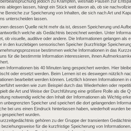
e Überbeanspruchung jedoch zu Krämpfen, weshalb Pausen zur Entspa
is ablegen lassen, hängt ein Stück weit davon ab, ob sie nachvollzi
e Bereiche zur Speicherung von Inhalten, die sich nach Art und Kap
ens unterscheiden lassen.
ionen dessen Quelle nicht mehr da ist, dessen Speicherung und Aufb
ntwortlich welche als Gedächtnis bezeichnet werden. Unter Informat
 ob visuelle, auditive oder andere. Die Informationen gelangen als e
r in den kurzlebigen sensorischen Speicher (kurzfristige Speicherung
rnehmungsprozesse bestimmen welche Informationen in das Kurzzei
ns für die bestimmte Information interessieren, ihnen Aufmerksamke
hert.
n Informationen bis 40 Minuten lang gespeichert werden. Hier bleibe
löscht oder ersetzt werden. Beim Lernen ist es deswegen nützlich na
ationen bearbeitet werden können. Letztlich können Informationen in
überführt werden wie zum Beispiel durch das Wiederholen oder repeti
ielt die Art und Weise der Durchführung eine größere Rolle als die Q
beitung notwendig welche den Inhalt der Informationen als Wichtig erk
n unbegrenzten Speicher und speichert die dort gelangenden Informat
che bei uns einen Eindruck hinterlassen haben, wiederholt wurden be
 gespeichert wurden.
rzzeitgedächtnis gehören zu der Gruppe der transienten Gedächtnis
stig beziehungsweise für die kurzfristige Speicherung von Information