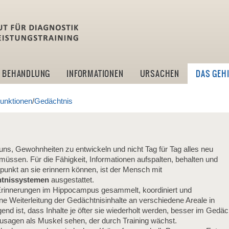
idlt -Institut für Diagn
BEHANDLUNG
INFORMATIONEN
URSACHEN
DAS GEH
Funktionen
/
Gedächtnis
uns, Gewohnheiten zu entwickeln und nicht Tag für Tag alles neu
üssen. Für die Fähigkeit, Informationen aufspalten, behalten und
punkt an sie erinnern können, ist der Mensch mit
htnissystemen
ausgestattet.
innerungen im Hippocampus gesammelt, koordiniert und
ine Weiterleitung der Gedächtnisinhalte an verschiedene Areale in
end ist, dass Inhalte je öfter sie wiederholt werden, besser im Gedä
sagen als Muskel sehen, der durch Training wächst.