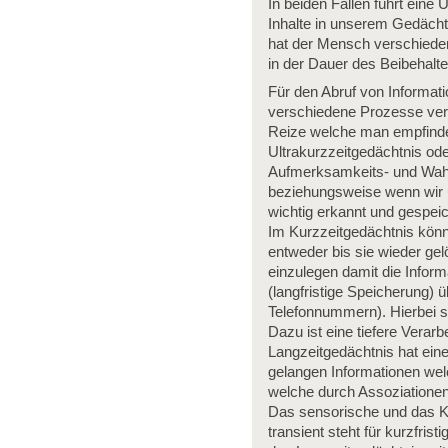
In beiden Fällen führt ein
Inhalte in unserem Gedächtn
hat der Mensch verschieden
in der Dauer des Beibehalt
Für den Abruf von Informat
verschiedene Prozesse vera
Reize welche man empfindet,
Ultrakurzzeitgedächtnis ode
Aufmerksamkeits- und Wah
beziehungsweise wenn wir u
wichtig erkannt und gespeic
Im Kurzzeitgedächtnis könne
entweder bis sie wieder ge
einzulegen damit die Inform
(langfristige Speicherung) 
Telefonnummern). Hierbei sp
Dazu ist eine tiefere Verar
Langzeitgedächtnis hat eine
gelangen Informationen wel
welche durch Assoziationen
Das sensorische und das Ku
transient steht für kurzfri