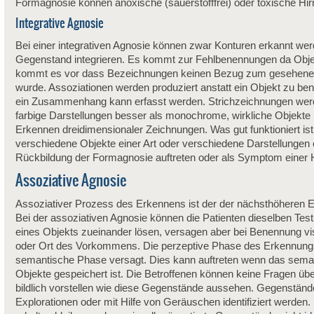
Formagnosie können anoxische (sauerstofffrei) oder toxische Hi
Integrative Agnosie
Bei einer integrativen Agnosie können zwar Konturen erkannt we
Gegenstand integrieren. Es kommt zur Fehlbenennungen da Objek
kommt es vor dass Bezeichnungen keinen Bezug zum gesehenem 
wurde. Assoziationen werden produziert anstatt ein Objekt zu be
ein Zusammenhang kann erfasst werden. Strichzeichnungen werde
farbige Darstellungen besser als monochrome, wirkliche Objekte
Erkennen dreidimensionaler Zeichnungen. Was gut funktioniert ist
verschiedene Objekte einer Art oder verschiedene Darstellungen 
Rückbildung der Formagnosie auftreten oder als Symptom einer H
Assoziative Agnosie
Assoziativer Prozess des Erkennens ist der der nächsthöheren E
Bei der assoziativen Agnosie können die Patienten dieselben Test
eines Objekts zueinander lösen, versagen aber bei Benennung vi
oder Ort des Vorkommens. Die perzeptive Phase des Erkennungs
semantische Phase versagt. Dies kann auftreten wenn das seman
Objekte gespeichert ist. Die Betroffenen können keine Fragen üb
bildlich vorstellen wie diese Gegenstände aussehen. Gegenstände 
Explorationen oder mit Hilfe von Geräuschen identifiziert werden.