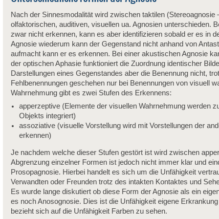
Nach der Sinnesmodalität wird zwischen taktilen (Stereoagnosie
olfaktorischen, auditiven, visuellen ua. Agnosien unterschieden.
zwar nicht erkennen, kann es aber identifizieren sobald er es in d
Agnosie wiederum kann der Gegenstand nicht anhand von Antaste
aufmacht kann er es erkennen. Bei einer akustischen Agnosie kann
der optischen Aphasie funktioniert die Zuordnung identischer Bild
Darstellungen eines Gegenstandes aber die Benennung nicht, trotz
Fehlbenennungen geschehen nur bei Benennungen von visuell w
Wahrnehmung gibt es zwei Stufen des Erkennens:
apperzeptive (Elemente der visuellen Wahrnehmung werden z
Objekts integriert)
assoziative (visuelle Vorstellung wird mit Vorstellungen der a
erkennen)
Je nachdem welche dieser Stufen gestört ist wird zwischen apper
Abgrenzung einzelner Formen ist jedoch nicht immer klar und einde
Prosopagnosie. Hierbei handelt es sich um die Unfähigkeit vertraut
Verwandten oder Freunden trotz des intakten Kontaktes und Seh
Es wurde lange diskutiert ob diese Form der Agnosie als ein ei
es noch Anosognosie. Dies ist die Unfähigkeit eigene Erkrankung
bezieht sich auf die Unfähigkeit Farben zu sehen.