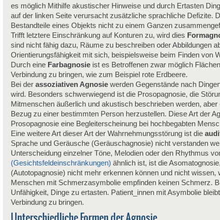
es möglich Mithilfe akustischer Hinweise und durch Ertasten Ding
auf der linken Seite verursacht zusätzliche sprachliche Defizite. 
Bestandteile eines Objekts nicht zu einem Ganzen zusammengefa
Trifft letztere Einschränkung auf Konturen zu, wird dies
Formagno
sind nicht fähig dazu, Räume zu beschreiben oder Abbildungen a
Orientierungsfähigkeit mit sich, beispielsweise beim Finden von 
Durch eine
Farbagnosie
ist es Betroffenen zwar möglich Flächen,
Verbindung zu bringen, wie zum Beispiel rote Erdbeere.
Bei der
assoziativen Agnosie
werden Gegenstände nach Dingen b
wird. Besonders schwerwiegend ist die Prosopagnosie, die Stö
Mitmenschen äußerlich und akustisch beschrieben werden, aber e
Bezug zu einer bestimmten Person herzustellen. Diese Art der Agno
Prosopagnosie eine Begleiterscheinung bei hochbegabten Mensc
Eine weitere Art dieser Art der Wahrnehmungsstörung ist die
audi
Sprache und Geräusche (Geräuschagnosie) nicht verstanden werden
Unterscheidung einzelner Töne, Melodien oder den Rhythmus v
(Gesichtsfeldeinschränkungen)
ähnlich ist, ist die Asomatognosie,
(Autotopagnosie) nicht mehr erkennen können und nicht wissen, w
Menschen mit Schmerzasymbolie empfinden keinen Schmerz. Betriff
Unfähigkeit, Dinge zu ertasten. Patient_innen mit Asymbolie blei
Verbindung zu bringen.
Unterschiedliche Formen der Agnosie