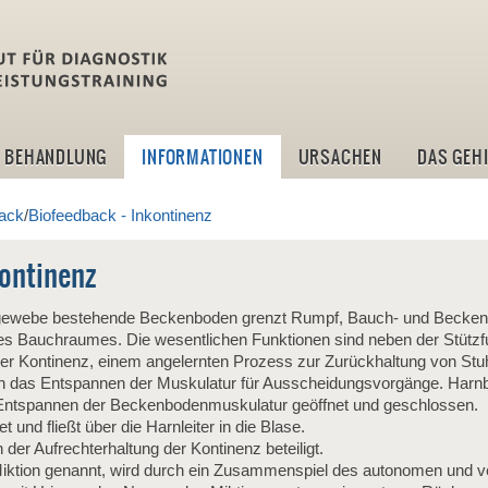
idlt -Institut für Diagn
BEHANDLUNG
INFORMATIONEN
URSACHEN
DAS GEH
ack
/
Biofeedback - Inkontinenz
kontinenz
gewebe bestehende Beckenboden grenzt Rumpf, Bauch- und Beckenh
des Bauchraumes. Die wesentlichen Funktionen sind neben der Stütz
er Kontinenz, einem angelernten Prozess zur Zurückhaltung von Stu
 das Entspannen der Muskulatur für Ausscheidungsvorgänge. Harn
ntspannen der Beckenbodenmuskulatur geöffnet und geschlossen.
et und fließt über die Harnleiter in die Blase.
der Aufrechterhaltung der Kontinenz beteiligt.
 Miktion genannt, wird durch ein Zusammenspiel des autonomen und 