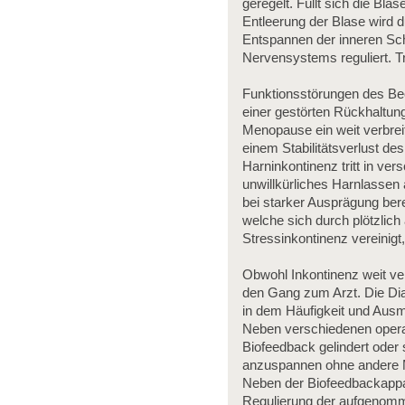
geregelt. Füllt sich die Bl
Entleerung der Blase wird d
Entspannen der inneren Sch
Nervensystems reguliert. T
Funktionsstörungen des Bec
einer gestörten Rückhaltung
Menopause ein weit verbrei
einem Stabilitätsverlust d
Harninkontinenz tritt in ve
unwillkürliches Harnlassen
bei starker Ausprägung bere
welche sich durch plötzlic
Stressinkontinenz vereinigt,
Obwohl Inkontinenz weit verb
den Gang zum Arzt. Die Dia
in dem Häufigkeit und Ausm
Neben verschiedenen opera
Biofeedback gelindert oder 
anzuspannen ohne andere 
Neben der Biofeedbackappar
Regulierung der aufgenomm