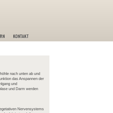
ostik und Leistungstraining
IRN
KONTAKT
öhle nach unten ab und
funktion das Anspannen der
hlgang und
blase und Darm werden
vegetativen Nervensystems