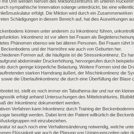
ase mit Urin werden Nerven des Miktionszentrums im unteren Rückenma
urch sympathische Innervation solange unterdrückt, bis eine willentl
ließmuskulatur erfolgt. Die Miktion wird durch ein Zusammenwirken 
reten Schädigungen in diesem Bereich auf, hat dies Auswirkungen auf
kenbodens können unter anderem zu Inkontinenz führen, unkontrolli
sfunktion. Inkontinenz ist vor allem bei Frauen als Begleiterschein
tetes Phänomen ebenso wie bei älteren Personen. Bei Frauen rührt I
es Beckenbodens und der Harnröhre wie auch von Geburten her.
rschiedenen Formen auf, die häufigste ist die Stressinkontinenz. Es ha
 aufgrund abdominaler Druckerhöhung, hervorgerufen durch beispiel
its durch geringe körperliche Belastung. Weitere Formen sind die Dr
h auftretenden starken Harndrang äußert, der Mischinkontinenz die 
 sowie die Überlaufinkontinenz die durch eine Überfüllung der Blase ch
reitet ist, stellt es noch immer ein Tabuthema dar und nur ein kleiner
gnostik erfolgt anhand Untersuchungen des Mittelstrahlurins, Blutbi
aß der Inkontinenz dokumentiert werden.
tiven Verfahren kann Inkontinenz durch Training der Beckenbodenmu
sogar beseitigt werden. Dabei lernt der Patient willkürlich die Becke
Muskelgruppen mit einzubeziehen.
atur ist auch noch eine Verhaltensänderung notwendig, welche unte
enen Flüssigkeit wie auch die Planung von Urinierungszeiten oder