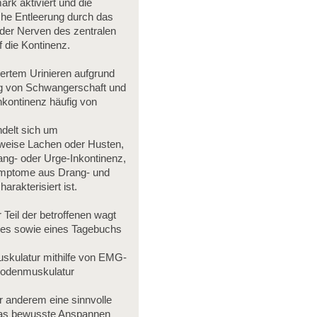
rk aktiviert und die
iche Entleerung durch das
der Nerven des zentralen
 die Kontinenz.
ertem Urinieren aufgrund
ung von Schwangerschaft und
nkontinenz häufig von
ndelt sich um
sweise Lachen oder Husten,
ang- oder Urge-Inkontinenz,
Symptome aus Drang- und
arakterisiert ist.
 Teil der betroffenen wagt
ldes sowie eines Tagebuchs
skulatur mithilfe von EMG-
nbodenmuskulatur
r anderem eine sinnvolle
 das bewusste Anspannen