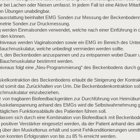
bei Lachen oder Niesen umfasst. In jedem Fall ist eine Aktive Mitar
von Übungen unabdingbar.
kausstattung beinhaltet EMG Sonden zur Messung der Beckenboden
metrie Sonden zur Druckmessung.
g werden Einmalsonden verwendet, welche nach einer Einführung in d
erden können.
iveaus werden Vaginalsonden sowie ein EMG im Bereich des Unter
r Bauchmuskulatur, welche unbedingt vermieden werden sollte.
dert, den Beckenboden anzuspannen und zu entspannen wobei Dauer 
 Bauchmuskulatur bestimmt werden.
veaus folgt eine „Neu-Programmierung“ des Beckenbodens durch gez
elkontraktion des Beckenbodens erlaubt die Steigerung der Kontrak
nd somit das Zurückhalten von Urin. Die Beckenbodenkontraktion s
uchmuskulatur einzubeziehen.
atz von tragbaren Biofeedbackgeräten zur Durchführung von Heimübu
 Muskelanspannung anhand des EMGs wird die Selbstwahrnehmung g
lltäglichen Funktionsabläufe des Patienten führen soll.
 lassen sich durch eine Kombination von Biofeedback mit Beckenboden
positiver Verstärker eingesetzt werden, da der Patient anhand des a
 über den Muskeltonus erhält und somit Fehlkonditionierungen unmit
on konnten Erfolgsraten von bis zu 85 % erreicht werden.