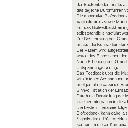
der Beckenbodenmuskulatur 
das tägliche Durchführen 
Die apparative Biofeedbac
Vaginaldrucks sowie Mano
Für das Biofeedbacktrainin
selbstständig eingeführt w
Zur Bestimmung des Grundn
erfasst die Kontraktion de
Der Patient wird aufgefor
sowie das Einbeziehen der
Nach Erhebung des Grundni
Entspannungstraining.
Das Feedback über die Musk
willkürlichen Anspannung u
erfolgen ohne dabei die Ba
Sinnvoll ist auch der Eins
Durch die Darstellung der
zu einer Integration in die a
Die besten Therapieerfolge
Biofeedback kann dabei als 
Signals direkt Rückmeldung
können. In dieser Kombinati