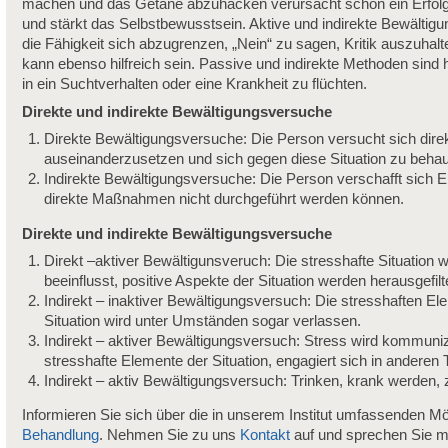
machen und das Getane abzuhacken verursacht schon ein Erfolgs
und stärkt das Selbstbewusstsein. Aktive und indirekte Bewältigu
die Fähigkeit sich abzugrenzen, „Nein“ zu sagen, Kritik auszuhal
kann ebenso hilfreich sein. Passive und indirekte Methoden sind h
in ein Suchtverhalten oder eine Krankheit zu flüchten.
Direkte und indirekte Bewältigungsversuche
Direkte Bewältigungsversuche: Die Person versucht sich direk
auseinanderzusetzen und sich gegen diese Situation zu behau
Indirekte Bewältigungsversuche: Die Person verschafft sich E
direkte Maßnahmen nicht durchgeführt werden können.
Direkte und indirekte Bewältigungsversuche
Direkt –aktiver Bewältigunsveruch: Die stresshafte Situation
beeinflusst, positive Aspekte der Situation werden herausgefilte
Indirekt – inaktiver Bewältigungsversuch: Die stresshaften Ele
Situation wird unter Umständen sogar verlassen.
Indirekt – aktiver Bewältigungsversuch: Stress wird kommuniz
stresshafte Elemente der Situation, engagiert sich in anderen T
Indirekt – aktiv Bewältigungsversuch: Trinken, krank werde
Informieren Sie sich über die in unserem Institut umfassenden Mö
Behandlung
. Nehmen Sie zu uns
Kontakt
auf und sprechen Sie m