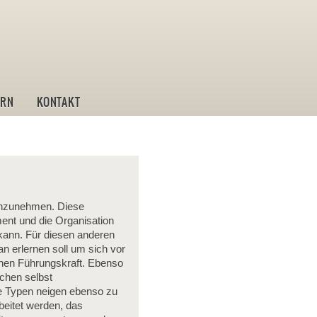
ostik und Leistungstraining
IRN
KONTAKT
 anzunehmen. Diese
ent und die Organisation
kann. Für diesen anderen
an erlernen soll um sich vor
chen Führungskraft. Ebenso
schen selbst
e Typen neigen ebenso zu
beitet werden, das