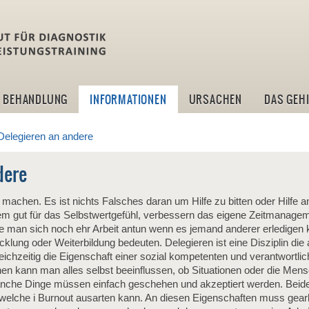
idlt -Institut für Diagn
BEHANDLUNG
INFORMATIONEN
URSACHEN
DAS GEH
Delegieren an andere
dere
e machen. Es ist nichts Falsches daran um Hilfe zu bitten oder Hilfe
m gut für das Selbstwertgefühl, verbessern das eigene Zeitmanagem
te man sich noch ehr Arbeit antun wenn es jemand anderer erledigen 
klung oder Weiterbildung bedeuten. Delegieren ist eine Disziplin die 
eichzeitig die Eigenschaft einer sozial kompetenten und verantwortli
hen kann man alles selbst beeinflussen, ob Situationen oder die Men
che Dinge müssen einfach geschehen und akzeptiert werden. Beid
g welche i Burnout ausarten kann. An diesen Eigenschaften muss gear