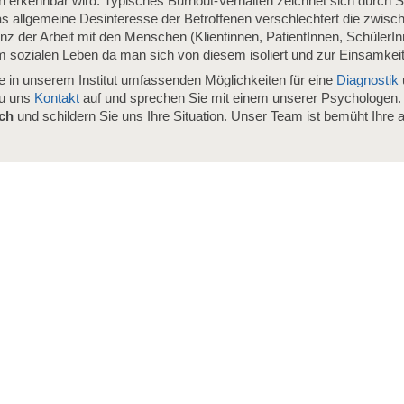
erkennbar wird. Typisches Burnout-Verhalten zeichnet sich durch St
Das allgemeine Desinteresse der Betroffenen verschlechtert die zwis
nz der Arbeit mit den Menschen (Klientinnen, PatientInnen, SchülerI
 sozialen Leben da man sich von diesem isoliert und zur Einsamkeit 
ie in unserem Institut umfassenden Möglichkeiten für eine
Diagnostik
zu uns
Kontakt
auf und sprechen Sie mit einem unserer Psychologen. 
äch
und schildern Sie uns Ihre Situation. Unser Team ist bemüht Ihre ak
.