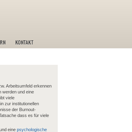
ostik und Leistungstraining
IRN
KONTAKT
zw. Arbeitsumfeld erkennen
n werden und eine
bt viele
zur institutionellen
bnisse der Burnout-
atsache dass es für viele
und eine
psychologische