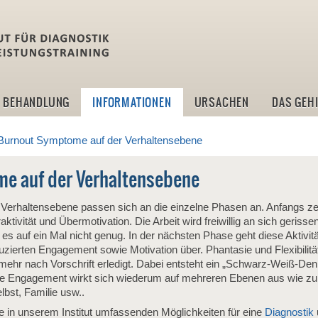
idlt -Institut für Diagn
BEHANDLUNG
INFORMATIONEN
URSACHEN
DAS GEH
Burnout Symptome auf der Verhaltensebene
e auf der Verhaltensebene
erhaltensebene passen sich an die einzelne Phasen an. Anfangs zei
ivität und Übermotivation. Die Arbeit wird freiwillig an sich gerissen 
t es auf ein Mal nicht genug. In der nächsten Phase geht diese Aktivit
ierten Engagement sowie Motivation über. Phantasie und Flexibilität
 mehr nach Vorschrift erledigt. Dabei entsteht ein „Schwarz-Weiß-De
e Engagement wirkt sich wiederum auf mehreren Ebenen aus wie zum 
elbst, Familie usw..
ie in unserem Institut umfassenden Möglichkeiten für eine
Diagnostik