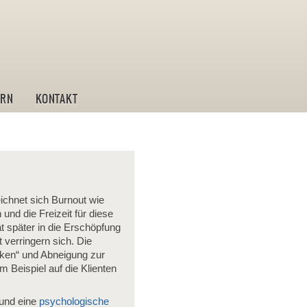
ostik und Leistungstraining
IRN
KONTAKT
chnet sich Burnout wie
und die Freizeit für diese
ät später in die Erschöpfung
 verringern sich. Die
nken“ und Abneigung zur
Beispiel auf die Klienten
und eine
psychologische