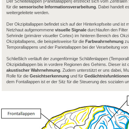
Der Scheitellappen (Parietallappen) erstreckt sich vom Zentralen 
für die
sensorische Informationsverarbeitung
. Dabei handelt e
weitergeleitete werden.
Der Okzipitallappen befindet sich auf der Hinterkopfseite und ist
Netzhaut aufgenommene
visuelle Signale
durchlaufen den Filter
Sehrinde (primärer visueller Cortex) im hinteren Bereich des Okz
Okzipitallapens, die beispielsweise für die
Farbwahrnehmung
zu
Temporallappens und der Parietallappen bei der Verarbeitung v
Schließlich verläuft der zungenförmige Schläfenlappen (Temporall
Okzipidallappen bis in vordere Regionen des Gehirns. Dieser ist 
akustischer Wahrnehmung
. Zudem unterstützt er uns dabei, Mu
Rolle für die
Gesichtserkennung
und für
Gedächtnisfunktionen
dem Fontallappen ist er der Sitz für die Steuerung des sozialen u