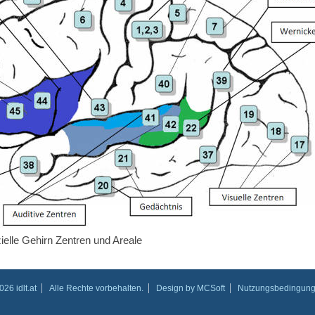
ielle Gehirn Zentren und Areale
26 idlt.at
Alle Rechte vorbehalten.
Design by
MCSoft
Nutzungsbedingun