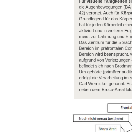
Für
visuelle Fähigkeiten
si
die Augenbewegungen (BA 
42) verortet. Auch für
Körpe
Grundlegend für das Körpe
hat für jeden Körperteil e
aktiviert und in weiterer F
meist zur Lähmung und Empf
Das Zentrum für die Sprac
Bereich im präfrontalen Co
Bereich wird beansprucht, 
aufgrund von Verletzungen
befindet sich nach Brodman
Um gehörte (primärer audit
erfolgt die Verarbeitung i
Carl Wernicke, genannt. Es 
neben dem Broca-Areal lokal