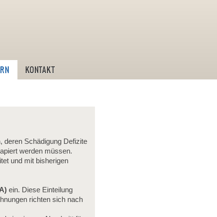
ostik und Leistungstraining
IRN
KONTAKT
n, deren Schädigung Defizite
rapiert werden müssen.
et und mit bisherigen
A)
ein. Diese Einteilung
chnungen richten sich nach