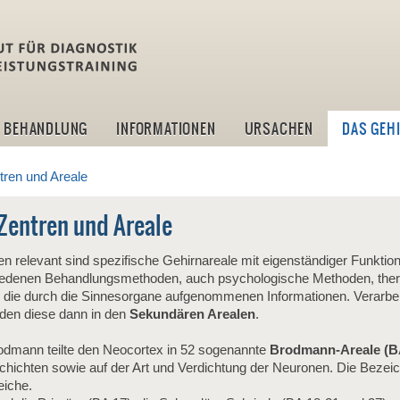
idlt -Institut für Diagn
BEHANDLUNG
INFORMATIONEN
URSACHEN
DAS GEH
tren und Areale
 Zentren und Areale
n relevant sind spezifische Gehirnareale mit eigenständiger Funktio
chiedenen Behandlungsmethoden, auch psychologische Methoden, the
 die durch die Sinnesorgane aufgenommenen Informationen. Verarbeit
den diese dann in den
Sekundären Arealen
.
odmann teilte den Neocortex in 52 sogenannte
Brodmann-Areale (B
chichten sowie auf der Art und Verdichtung der Neuronen. Die Bezei
eiche.