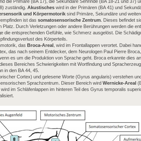
nd die Primäre (BA 17), die Sekundäre Sehrinde (BA 18-21 und 37) un
8) zuständig.
Akustisches
wird in der Primären (BA 41) und Sekund
rsensorik und Körpermotorik
sind Primäre, Sekundäre und weiter
rempfinden ist das
somatosensorische Zentrum
. Dieses befindet s
inen Platz. Durch Verletzungen oder andere Berührungen werden die e
olge die entsprechenden Gefühle, wie Schmerz ausgelöst. Die Schädig
indungsverlust des Körperteils.
hmotorik, das
Broca-Areal
, wird im Frontallappen verortet. Dabei han
rtex, das nach seinem Entdecker, dem Neurologen Paul Pierre Broca
wenn es um die Produktion von Sprache geht. Broca erkannte dies an
 dieses Bereiches Schwierigkeiten mit Wortfindung und Spracherzeu
n in den BA 44, 45.
orischer Cortex) und gelesene Worte (Gyrus angularis) verstehen und
m sensorischen Sprachzentrum. Dieser Bereich wird
Wernicke-Areal
(B
wird im Schläfenlappen im hinteren Teil des Gyrus temporalis superior
isiert.