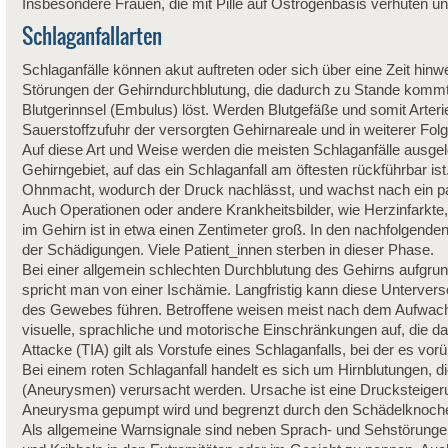
Insbesondere Frauen, die mit Pille auf Östrogenbasis verhüten und
Schlaganfallarten
Schlaganfälle können akut auftreten oder sich über eine Zeit hinw
Störungen der Gehirndurchblutung, die dadurch zu Stande kommt
Blutgerinnsel (Embulus) löst. Werden Blutgefäße und somit Arterie
Sauerstoffzufuhr der versorgten Gehirnareale und in weiterer Fol
Auf diese Art und Weise werden die meisten Schlaganfälle ausgel
Gehirngebiet, auf das ein Schlaganfall am öftesten rückführbar ist.
Ohnmacht, wodurch der Druck nachlässt, und wachst nach ein pa
Auch Operationen oder andere Krankheitsbilder, wie Herzinfarkte,
im Gehirn ist in etwa einen Zentimeter groß. In den nachfolgend
der Schädigungen. Viele Patient_innen sterben in dieser Phase.
Bei einer allgemein schlechten Durchblutung des Gehirns aufgru
spricht man von einer Ischämie. Langfristig kann diese Unterv
des Gewebes führen. Betroffene weisen meist nach dem Aufwach
visuelle, sprachliche und motorische Einschränkungen auf, die d
Attacke (TIA) gilt als Vorstufe eines Schlaganfalls, bei der es 
Bei einem roten Schlaganfall handelt es sich um Hirnblutungen, d
(Aneurysmen) verursacht werden. Ursache ist eine Drucksteigeru
Aneurysma gepumpt wird und begrenzt durch den Schädelknoche
Als allgemeine Warnsignale sind neben Sprach- und Sehstörunge