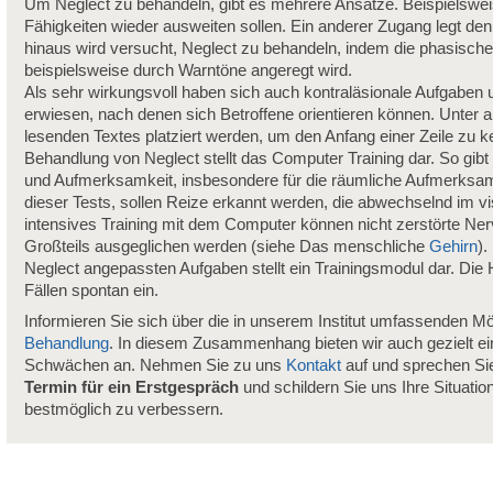
Um Neglect zu behandeln, gibt es mehrere Ansätze. Beispielswei
Fähigkeiten wieder ausweiten sollen. Ein anderer Zugang legt de
hinaus wird versucht, Neglect zu behandeln, indem die phasische
beispielsweise durch Warntöne angeregt wird.
Als sehr wirkungsvoll haben sich auch kontraläsionale Aufgaben
erwiesen, nach denen sich Betroffene orientieren können. Unter 
lesenden Textes platziert werden, um den Anfang einer Zeile zu
Behandlung von Neglect stellt das Computer Training dar. So gib
und Aufmerksamkeit, insbesondere für die räumliche Aufmerksa
dieser Tests, sollen Reize erkannt werden, die abwechselnd im vis
intensives Training mit dem Computer können nicht zerstörte Ne
Großteils ausgeglichen werden (siehe Das menschliche
Gehirn
).
Neglect angepassten Aufgaben stellt ein Trainingsmodul dar. Die 
Fällen spontan ein.
Informieren Sie sich über die in unserem Institut umfassenden Mö
Behandlung
. In diesem Zusammenhang bieten wir auch gezielt e
Schwächen an. Nehmen Sie zu uns
Kontakt
auf und sprechen Sie
Termin für ein Erstgespräch
und schildern Sie uns Ihre Situatio
bestmöglich zu verbessern.