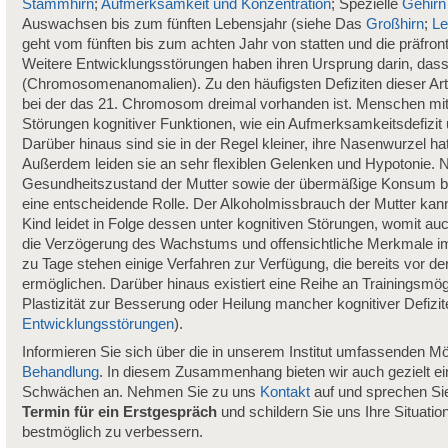
Stammhirn
;
Aufmerksamkeit und Konzentration
; Spezielle
Gehirn
Auswachsen bis zum fünften Lebensjahr (siehe Das
Großhirn
;
Le
geht vom fünften bis zum achten Jahr von statten und die präfron
Weitere Entwicklungsstörungen haben ihren Ursprung darin, da
(Chromosomenanomalien). Zu den häufigsten Defiziten dieser Ar
bei der das 21. Chromosom dreimal vorhanden ist. Menschen mit 
Störungen kognitiver Funktionen, wie ein Aufmerksamkeitsdefizit 
Darüber hinaus sind sie in der Regel kleiner, ihre Nasenwurzel h
Außerdem leiden sie an sehr flexiblen Gelenken und Hypotonie.
Gesundheitszustand der Mutter sowie der übermäßige Konsum bes
eine entscheidende Rolle. Der Alkoholmissbrauch der Mutter kan
Kind leidet in Folge dessen unter kognitiven Störungen, womit au
die Verzögerung des Wachstums und offensichtliche Merkmale im
zu Tage stehen einige Verfahren zur Verfügung, die bereits vor 
ermöglichen. Darüber hinaus existiert eine Reihe an Trainingsmö
Plastizität zur Besserung oder Heilung mancher kognitiver Defiz
Entwicklungsstörungen
).
Informieren Sie sich über die in unserem Institut umfassenden Mö
Behandlung
. In diesem Zusammenhang bieten wir auch gezielt e
Schwächen an. Nehmen Sie zu uns
Kontakt
auf und sprechen Sie
Termin für ein Erstgespräch
und schildern Sie uns Ihre Situatio
bestmöglich zu verbessern.